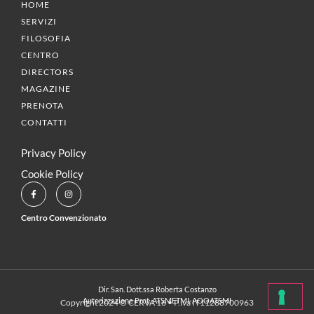
HOME
SERVIZI
FILOSOFIA
CENTRO
DIRECTORS
MAGAZINE
PRENOTA
CONTATTI
Privacy Policy
Cookie Policy
Centro Convenzionato
Dir. San. Dott.ssa Roberta Costanzo
Autorizzazione Prot. ATSMETMI-AOOATSMI
Copyright 2024 © CERVA 16 • P.iva IT11288700963