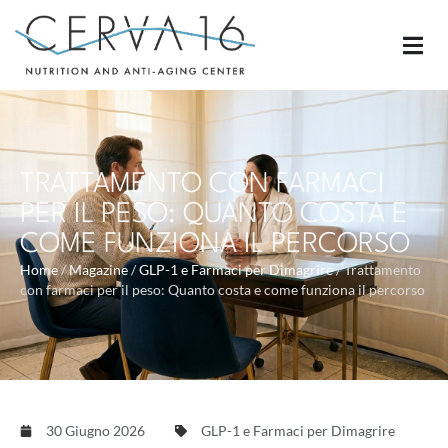
TRATTAMENTO CON FARMACI
PER IL PESO: QUANTO COSTA E
COME FUNZIONA IL PERCORSO
Home
/
Magazine
/
GLP-1 e Farmaci per Dimagrire
/
Trattamento
con farmaci per il peso: Quanto costa e come funziona il percorso
30 Giugno 2026
GLP-1 e Farmaci per Dimagrire