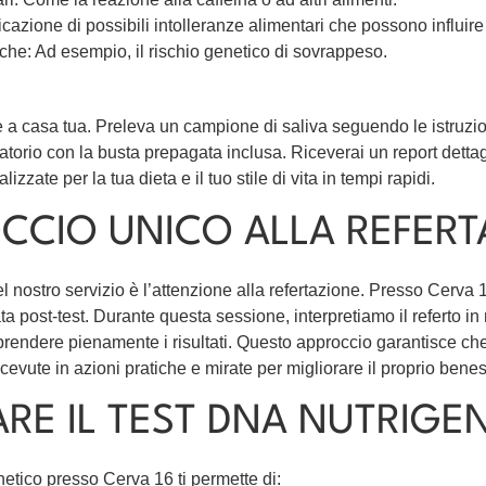
ficazione di possibili intolleranze alimentari che possono influir
he: Ad esempio, il rischio genetico di sovrappeso.
e a casa tua. Preleva un campione di saliva seguendo le istruzioni
torio con la busta prepagata inclusa. Riceverai un report dettag
zate per la tua dieta e il tuo stile di vita in tempi rapidi.
CCIO UNICO ALLA REFER
l nostro servizio è l’attenzione alla refertazione. Presso Cerva 
 post-test. Durante questa sessione, interpretiamo il referto in
mprendere pienamente i risultati. Questo approccio garantisce c
icevute in azioni pratiche e mirate per migliorare il proprio bene
ARE IL TEST DNA NUTRIGE
etico presso Cerva 16 ti permette di: