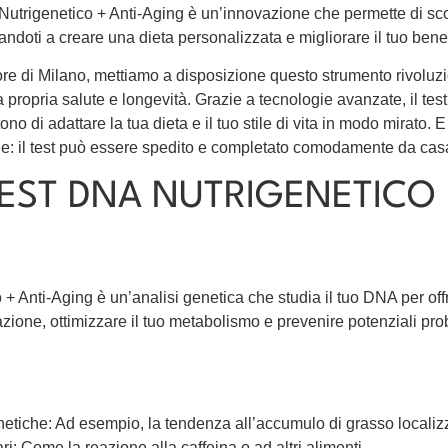
Nutrigenetico + Anti-Aging è un’innovazione che permette di sco
utandoti a creare una dieta personalizzata e migliorare il tuo be
re di Milano, mettiamo a disposizione questo strumento rivoluzi
a propria salute e longevità. Grazie a tecnologie avanzate, il test
ono di adattare la tua dieta e il tuo stile di vita in modo mirato.
de: il test può essere spedito e completato comodamente da cas
TEST DNA NUTRIGENETICO 
 + Anti-Aging è un’analisi genetica che studia il tuo DNA per off
azione, ottimizzare il tuo metabolismo e prevenire potenziali prob
etiche: Ad esempio, la tendenza all’accumulo di grasso localiz
ri: Come la reazione alla caffeina o ad altri alimenti.