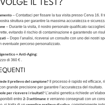
VOLGE IL TEST?
tamento
– Contattaci per fissare la tua visita presso Cerva 16. Il t
nostra struttura per garantire la massima accuratezza e sicurezz
one
– Durante la visita, il nostro personale qualificato raccoglier
ette, evitando il rischio di contaminazione e garantendo un risult
zati
– Dopo l’analisi, riceverai un consulto con uno dei nostri spec
e un eventuale percorso personalizzato.
genetico + Anti-Aging:
ezzo di 360 € .
EQUENTI
ede il prelievo del campione?
Il processo è rapido ed efficace, r
on grande precisione per garantire l’accuratezza del risultato.
le per ricevere i risultati?
L’analisi genetica richiede un’elabo
2-3 settimane
sponibili entro
e verranno consegnati con un consu
semplice prelievo di saliva
, si tratta di un
, completamente indo