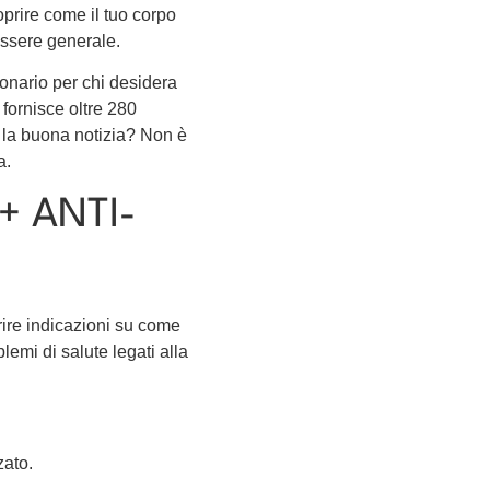
prire come il tuo corpo
nessere generale.
onario per chi desidera
 fornisce oltre 280
 E la buona notizia? Non è
a.
+ ANTI-
rire indicazioni su come
lemi di salute legati alla
zato.