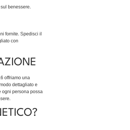
e sul benessere.
 fornite. Spedisci il
liato con
TAZIONE
16 offriamo una
 modo dettagliato e
he ogni persona possa
ssere.
NETICO?