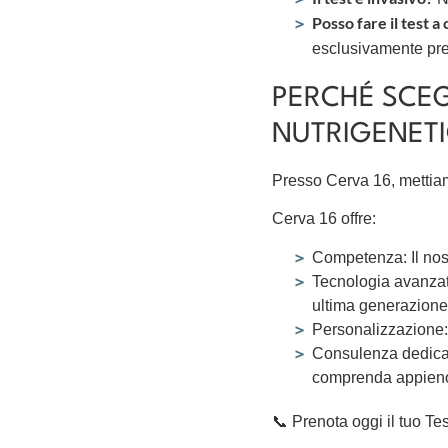
Posso fare il test a
esclusivamente pr
PERCHÉ SCEGL
NUTRIGENET
Presso Cerva 16, mettiam
Cerva 16 offre:
Competenza: Il nostr
Tecnologia avanzat
ultima generazione
Personalizzazione: 
Consulenza dedicata
comprenda appieno i 
📞 Prenota oggi il tuo T