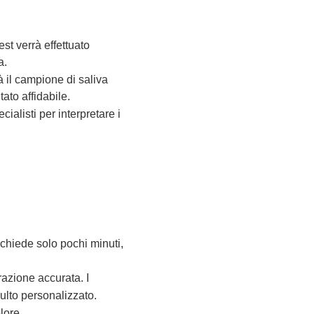
est verrà effettuato
a.
à il campione di saliva
ato affidabile.
ialisti per interpretare i
ichiede solo pochi minuti,
razione accurata. I
lto personalizzato.
lore.