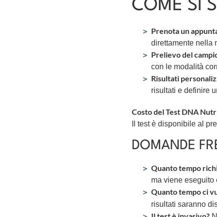
COME SI S
Prenota un appun
direttamente nella 
Prelievo del campi
con le modalità corr
Risultati personaliz
risultati e definir
Costo del Test DNA Nutri
Il test è disponibile al pr
DOMANDE FR
Quanto tempo richi
ma viene eseguito c
Quanto tempo ci vuo
risultati saranno di
Il test è invasivo?
No