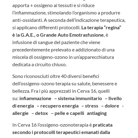
apporta + ossigeno ai tessuti e si riduce
l’infiammazione, stimolando l’organismo a produrre
anti-ossidanti. A seconda dell’indicazione terapeutica,
si applicano differenti protocolli.
La terapia “regina”
è
l
a G.A.E., o Grande Auto Emotrasfusione
, è
infusione di sangue del paziente che viene
precedentemente prelevato e addizionato di una
miscela di ossigeno-ozono in un’apparecchiatura
dedicata a circuito chiuso.
Sono riconosciuti oltre 40 diversi benefici
dell’ossigeno-ozono terapia su salute, benessere e
bellezza. Fra i più apprezzati in Cerva 16, quelli
su:
infiammazione – sistema immunitario – livello
di energia – recupero energia – stress – dolore -
allergie – detox – pelle e capelli antiaging
In Cerva 16 l’ossigeno-ozonoterapia è
praticata
secondo i protocolli terapeutici emanati dalla