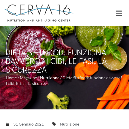
DIETA SIRTFOOD: FUNZIONA
DAVVERO? I CIBI, LE FASI, LA
SICUREZZA
Home
/
Magazine
/
Nutrizione
/
Dieta Sirtfood: funziona davvero?
I cibi, le fasi, la sicurezza
31 Gennaio 2021
Nutrizione