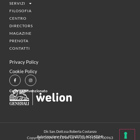
SERVIZI
FILOSOFIA
CENTRO
DIRECTORS
MAGAZINE
PRENOTA
CONTATTI
Privacy Policy
Cookie Policy
Centro Convenzionato
Dir. San. Dott.ssa Roberta Costanzo
Autorizzazione Prot. ATSMETMI-AOOATSMI
Copyright 2024 © CERVA 16 • P.iva IT11288700963