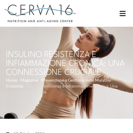
INSULINO RESISTENZA E
INFIAMMAZIONE CRONICA: UNA
CONNESSIONE CRUCIALE
Home
/
Magazine
/
Prevenzione e Gestione delle Malattie
Croniche
/
Insulino Resistenza e Infiammazione Cronica: Una
Connessione Cruciale