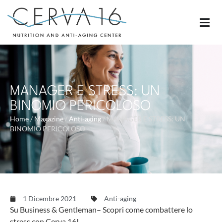
MANAGER E STRESS: UN
BINOMIO PERICOLOSO
Home
/
Magazine
/
Anti-aging
/
MANAGER E STRESS: UN
BINOMIO PERICOLOSO
1 Dicembre 2021
Anti-aging
Su Business & Gentleman– Scopri come combattere lo
stress con Cerva 16!