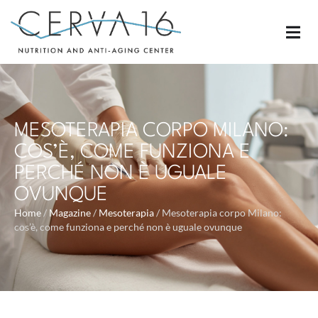
MESOTERAPIA CORPO MILANO:
COS’È, COME FUNZIONA E
PERCHÉ NON È UGUALE
OVUNQUE
Home
/
Magazine
/
Mesoterapia
/
Mesoterapia corpo Milano:
cos’è, come funziona e perché non è uguale ovunque