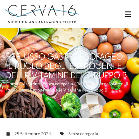
REFLUSSO GASTROESOFAGEO:
IL RUOLO DEGLI ESTROGENI E
DELLE VITAMINE DEL GRUPPO B
Home
/
Magazine
/
Senza categoria
/
Reflusso Gastroesofageo: Il
Ruolo Degli Estrogeni e Delle Vitamine del Gruppo B
25 Settembre 2024
Senza categoria