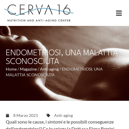
ENDOMETRIOSI, UNA MALATTIA
SCONOSCIUTA
Home
/
Magazine
/
Anti-aging
/
ENDOMETRIOSI, UNA
MALATTIA SCONOSCIUTA
8 Marzo 2021
Anti-aging
Quali sono le cause, i sintomi e le possibili conseguenze
dell’endometriosi? Ce lo spiega la Dott.ssa Elena Berrini,