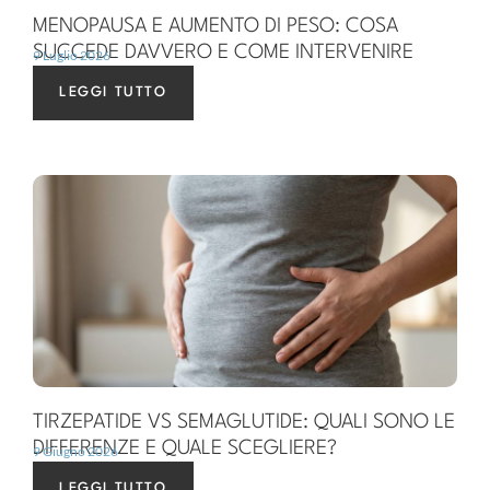
MENOPAUSA E AUMENTO DI PESO: COSA
SUCCEDE DAVVERO E COME INTERVENIRE
9 Luglio 2026
LEGGI TUTTO
TIRZEPATIDE VS SEMAGLUTIDE: QUALI SONO LE
DIFFERENZE E QUALE SCEGLIERE?
9 Giugno 2026
LEGGI TUTTO