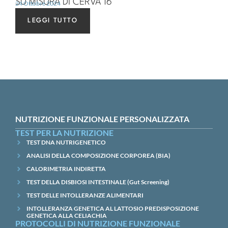
SU MISURA DI CERVA 16
24 Ottobre 2024
LEGGI TUTTO
NUTRIZIONE FUNZIONALE PERSONALIZZATA
TEST PER LA NUTRIZIONE
TEST DNA NUTRIGENETICO
ANALISI DELLA COMPOSIZIONE CORPOREA (BIA)
CALORIMETRIA INDIRETTA
TEST DELLA DISBIOSI INTESTINALE (Gut Screening)
TEST DELLE INTOLLERANZE ALIMENTARI
INTOLLERANZA GENETICA AL LATTOSIO PREDISPOSIZIONE
GENETICA ALLA CELIACHIA
PROTOCOLLI DI NUTRIZIONE FUNZIONALE