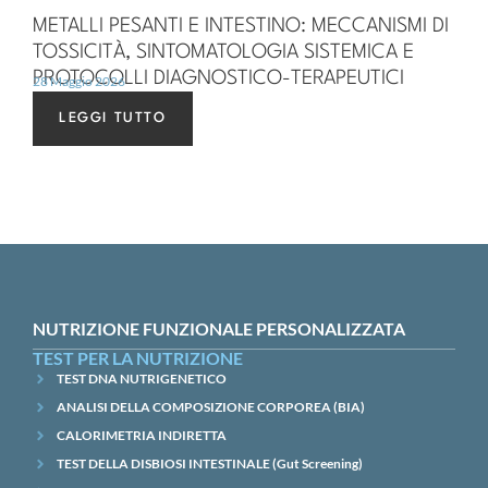
METALLI PESANTI E INTESTINO: MECCANISMI DI
TOSSICITÀ, SINTOMATOLOGIA SISTEMICA E
PROTOCOLLI DIAGNOSTICO-TERAPEUTICI
28 Maggio 2026
LEGGI TUTTO
NUTRIZIONE FUNZIONALE PERSONALIZZATA
TEST PER LA NUTRIZIONE
TEST DNA NUTRIGENETICO
ANALISI DELLA COMPOSIZIONE CORPOREA (BIA)
CALORIMETRIA INDIRETTA
TEST DELLA DISBIOSI INTESTINALE (Gut Screening)