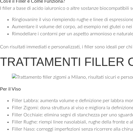
Cos’è il Filler e Come Funziona?
I filler a base di acido ialuronico o altre sostanze biocompatibili s
Ringiovanire il viso riempiendo rughe e linee di espression
Aumentare il volume del corpo, ad esempio nei glutei o nei
Rimodellare i contorni per un aspetto armonioso e natural
Con risultati immediati e personalizzati, i filler sono ideali per c
TRATTAMENTI FILLER C
Per il Viso
Filler Labbra: aumenta volume e definizione per labbra mo
Filler Zigomi: dona struttura al viso e migliora la definizion
Filler Occhiaie: elimina segni di stanchezza per uno sguard
Filler Rughe: riempi linee nasolabiali, rughe della fronte e a
Filler Naso: correggi imperfezioni senza ricorrere alla chiru