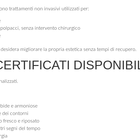
ono trattamenti non invasivi utilizzati per:
e
 polpacci, senza intervento chirurgico
e
hi desidera migliorare la propria estetica senza tempi di recupero.
ERTIFICATI DISPONIBIL
rbide e armoniose
e dei contorni
o fresco e riposato
ltri segni del tempo
rgia