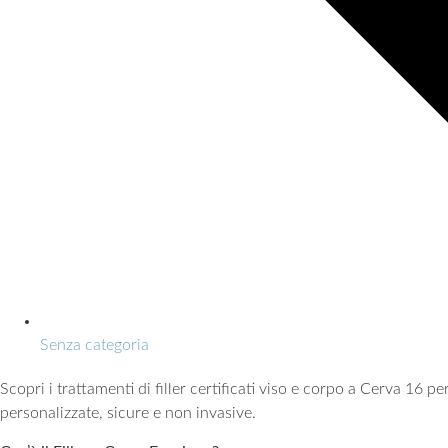
Senza categoria
Scopri i trattamenti di filler certificati viso e corpo a Cerva 16 p
personalizzate, sicure e non invasive.