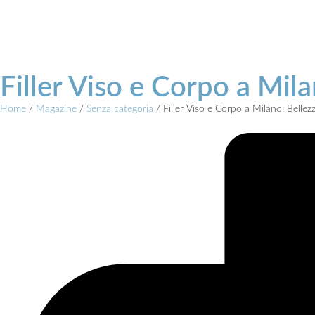
Filler Viso e Corpo a Mil
Home
/
Magazine
/
Senza categoria
/
Filler Viso e Corpo a Milano: Bellez