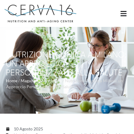
NUTRIZIONE CLINICA A MILANO:
UN APPROCCIO
PERSONALIZZATO ALLA SALUTE
Home
/
Magazine
/
Nutrizione
/
Nutrizione Clinica a Milano: un
Approccio Personalizzato alla Salute
10 Agosto 2025