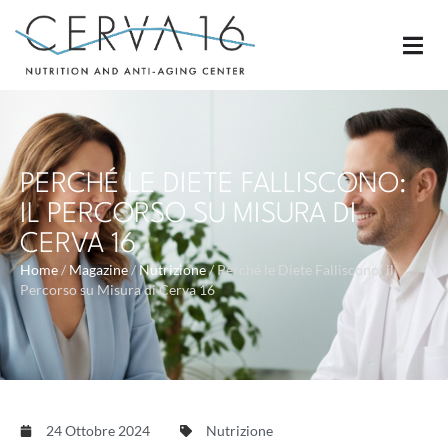
PERCHÉ LE DIETE FALLISCONO:
IL PERCORSO SU MISURA DI
CERVA 16
Home
/
Magazine
/
Nutrizione
/
Perché le Diete Falliscono: il
Percorso su Misura di Cerva 16
24 Ottobre 2024
Nutrizione