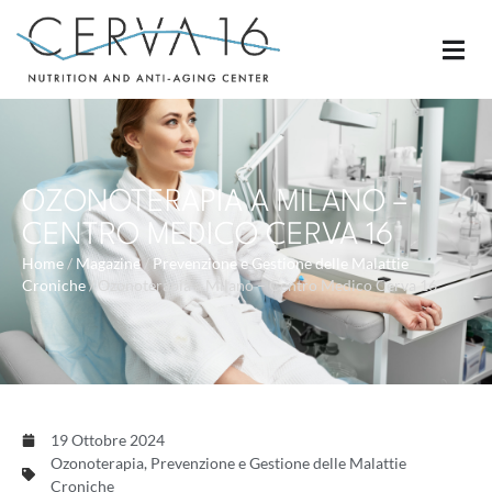
OZONOTERAPIA A MILANO –
CENTRO MEDICO CERVA 16
Home
/
Magazine
/
Prevenzione e Gestione delle Malattie
Croniche
/
Ozonoterapia a Milano – Centro Medico Cerva 16
19 Ottobre 2024
Ozonoterapia
,
Prevenzione e Gestione delle Malattie
Croniche