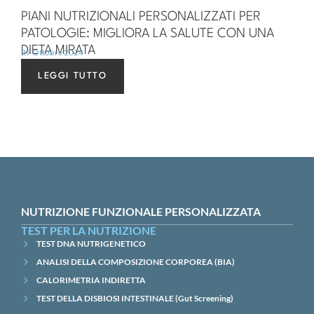
PIANI NUTRIZIONALI PERSONALIZZATI PER
PATOLOGIE: MIGLIORA LA SALUTE CON UNA
DIETA MIRATA
27 Ottobre 2024
LEGGI TUTTO
NUTRIZIONE FUNZIONALE PERSONALIZZATA
TEST PER LA NUTRIZIONE
TEST DNA NUTRIGENETICO
ANALISI DELLA COMPOSIZIONE CORPOREA (BIA)
CALORIMETRIA INDIRETTA
TEST DELLA DISBIOSI INTESTINALE (Gut Screening)