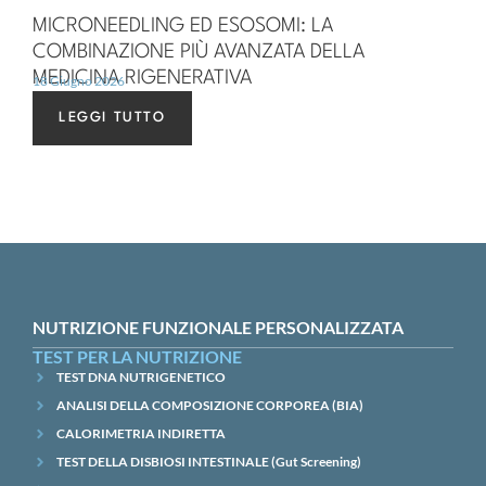
MICRONEEDLING ED ESOSOMI: LA
COMBINAZIONE PIÙ AVANZATA DELLA
MEDICINA RIGENERATIVA
18 Giugno 2026
LEGGI TUTTO
NUTRIZIONE FUNZIONALE PERSONALIZZATA
TEST PER LA NUTRIZIONE
TEST DNA NUTRIGENETICO
ANALISI DELLA COMPOSIZIONE CORPOREA (BIA)
CALORIMETRIA INDIRETTA
TEST DELLA DISBIOSI INTESTINALE (Gut Screening)