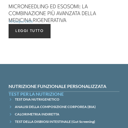
MICRONEEDLING ED ESOSOMI: LA
COMBINAZIONE PIÙ AVANZATA DELLA
MEDICINA RIGENERATIVA
18 Giugno 2026
LEGGI TUTTO
NUTRIZIONE FUNZIONALE PERSONALIZZATA
TEST PER LA NUTRIZIONE
TEST DNA NUTRIGENETICO
ANALISI DELLA COMPOSIZIONE CORPOREA (BIA)
CALORIMETRIA INDIRETTA
TEST DELLA DISBIOSI INTESTINALE (Gut Screening)