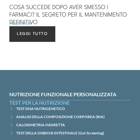
COSA SUCCEDE DOPO AVER SMESSO I
FARMACI? IL SEGRETO PER IL MANTENIMENTO
DEFINITIVO
7 Luglio 2026
LEGGI TUTTO
NUTRIZIONE FUNZIONALE PERSONALIZZATA
TEST PER LA NUTRIZIONE
TEST DNA NUTRIGENETICO
ANALISI DELLA COMPOSIZIONE CORPOREA (BIA)
CALORIMETRIA INDIRETTA
TEST DELLA DISBIOSI INTESTINALE (Gut Screening)