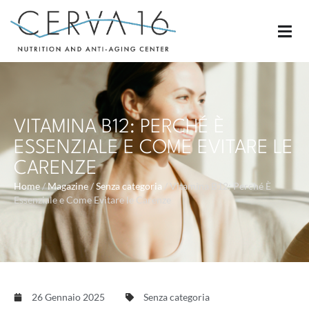
VITAMINA B12: PERCHÉ È
ESSENZIALE E COME EVITARE LE
CARENZE
Home
/
Magazine
/
Senza categoria
/
Vitamina B12: Perché È
Essenziale e Come Evitare le Carenze
26 Gennaio 2025
Senza categoria