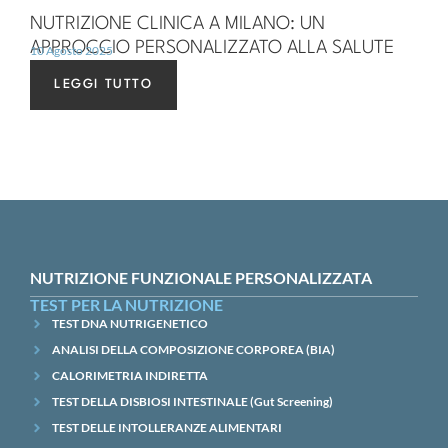
NUTRIZIONE CLINICA A MILANO: UN
APPROCCIO PERSONALIZZATO ALLA SALUTE
10 Agosto 2025
LEGGI TUTTO
NUTRIZIONE FUNZIONALE PERSONALIZZATA
TEST PER LA NUTRIZIONE
TEST DNA NUTRIGENETICO
ANALISI DELLA COMPOSIZIONE CORPOREA (BIA)
CALORIMETRIA INDIRETTA
TEST DELLA DISBIOSI INTESTINALE (Gut Screening)
TEST DELLE INTOLLERANZE ALIMENTARI