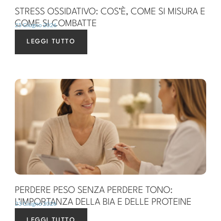
STRESS OSSIDATIVO: COS’È, COME SI MISURA E
COME SI COMBATTE
25 Giugno 2026
LEGGI TUTTO
PERDERE PESO SENZA PERDERE TONO:
L’IMPORTANZA DELLA BIA E DELLE PROTEINE
23 Giugno 2026
LEGGI TUTTO