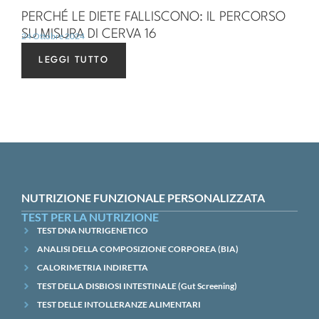
PERCHÉ LE DIETE FALLISCONO: IL PERCORSO
SU MISURA DI CERVA 16
24 Ottobre 2024
LEGGI TUTTO
NUTRIZIONE FUNZIONALE PERSONALIZZATA
TEST PER LA NUTRIZIONE
TEST DNA NUTRIGENETICO
ANALISI DELLA COMPOSIZIONE CORPOREA (BIA)
CALORIMETRIA INDIRETTA
TEST DELLA DISBIOSI INTESTINALE (Gut Screening)
TEST DELLE INTOLLERANZE ALIMENTARI