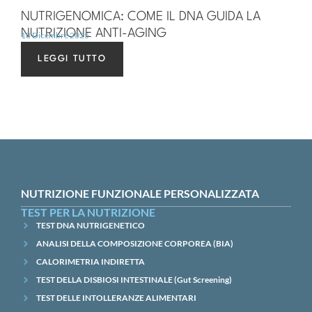
NUTRIGENOMICA: COME IL DNA GUIDA LA
NUTRIZIONE ANTI-AGING
18 Dicembre 2025
LEGGI TUTTO
NUTRIZIONE FUNZIONALE PERSONALIZZATA
TEST PER LA NUTRIZIONE
TEST DNA NUTRIGENETICO
ANALISI DELLA COMPOSIZIONE CORPOREA (BIA)
CALORIMETRIA INDIRETTA
TEST DELLA DISBIOSI INTESTINALE (Gut Screening)
TEST DELLE INTOLLERANZE ALIMENTARI