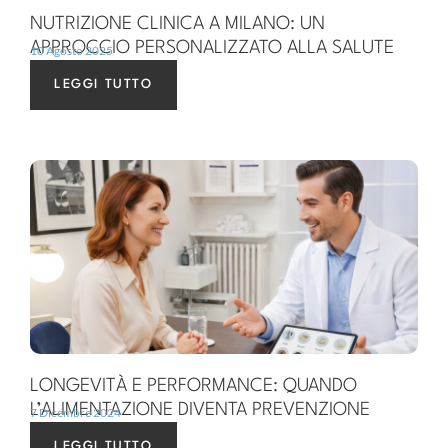
NUTRIZIONE CLINICA A MILANO: UN
APPROCCIO PERSONALIZZATO ALLA SALUTE
10 Agosto 2025
LEGGI TUTTO
LONGEVITÀ E PERFORMANCE: QUANDO
L’ALIMENTAZIONE DIVENTA PREVENZIONE
7 Dicembre 2024
LEGGI TUTTO