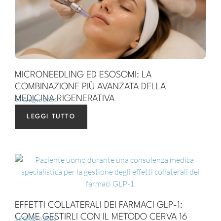
MICRONEEDLING ED ESOSOMI: LA
COMBINAZIONE PIÙ AVANZATA DELLA
MEDICINA RIGENERATIVA
18 Giugno 2026
LEGGI TUTTO
EFFETTI COLLATERALI DEI FARMACI GLP-1:
COME GESTIRLI CON IL METODO CERVA 16
16 Giugno 2026