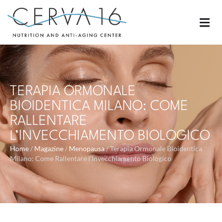
TERAPIA ORMONALE
BIOIDENTICA MILANO: COME
RALLENTARE
L’INVECCHIAMENTO BIOLOGICO
Home
/
Magazine
/
Menopausa
/
Terapia Ormonale Bioidentica
Milano: Come Rallentare l’Invecchiamento Biologico